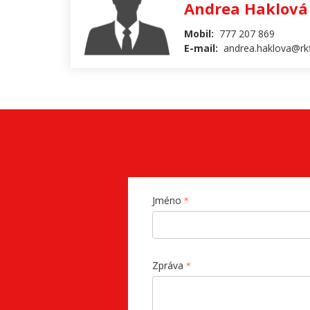
Andrea Haklová
Mobil:
777 207 869
E-mail:
andrea.haklova@rkf
Jméno
Zpráva