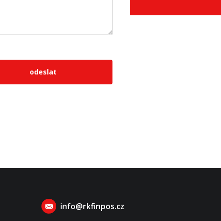
odeslat
info@rkfinpos.cz