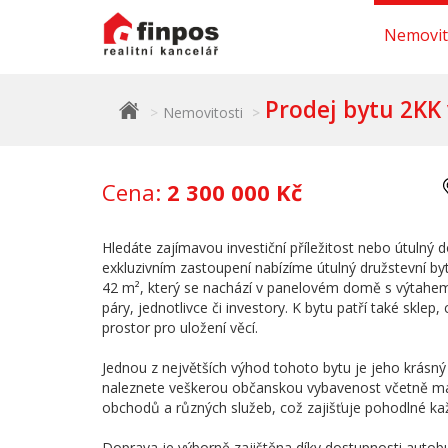
Nemovit
Prodej bytu 2KK 
Nemovitosti
Cena:
2 300 000 Kč
Hledáte zajímavou investiční příležitost nebo útulný d
exkluzivním zastoupení nabízíme útulný družstevní b
42 m², který se nachází v panelovém domě s výtahem.
páry, jednotlivce či investory. K bytu patří také skle
prostor pro uložení věcí.
Jednou z největších výhod tohoto bytu je jeho krásný
naleznete veškerou občanskou vybavenost včetně mat
obchodů a různých služeb, což zajišťuje pohodlné ka
Doprava je výborně zajištěna díky dostupnosti autobu