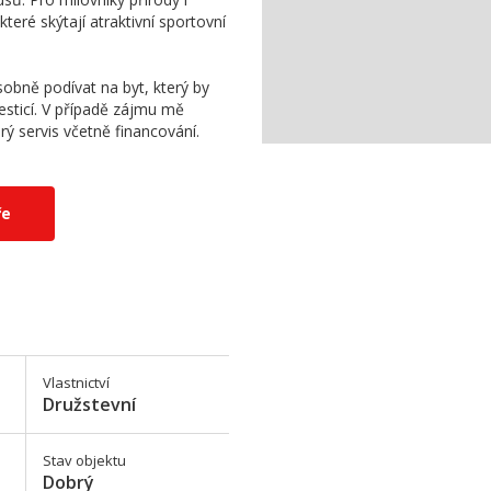
eré skýtají atraktivní sportovní
osobně podívat na byt, který by
ticí. V případě zájmu mě
ý servis včetně financování.
ře
Vlastnictví
Družstevní
Stav objektu
Dobrý