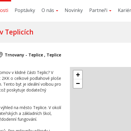
osti
Poptávky
O nás
Novinky
Partneři
Karié
v Teplicích
Trnovany - Teplice , Teplice
omov v klidné části Teplic? V
+
yt 2KK o celkové podlahové ploše
−
 Tento byt je ideální volbou pro
p, což poskytuje dodatečný
 výhled na město Teplice. V okolí
eřských a základních škol,
ždodenní fungování.
sů. Pro milovníky přírody i