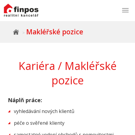
Togg
navi
Makléřské pozice
Kariéra / Makléřské
pozice
Náplň práce:
vyhledávání nových klientů
péče o svěřené klienty
samostatné vedení obchodů s nemovitostmi