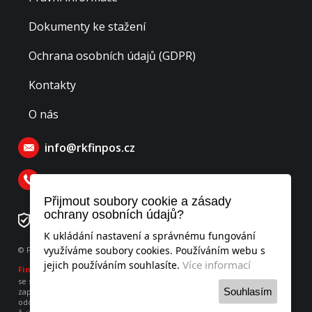
Dokumenty ke stažení
Ochrana osobních údajů (GDPR)
Kontakty
O nás
info@rkfinpos.cz
770 129 770
Přijmout soubory cookie a zásady
ochrany osobních údajů?
Číslo rezervačního účtu: 276478195/0300
K ukládání nastavení a správnému fungování
využíváme soubory cookies. Používáním webu s
© Finpos realitní kancelář s.r.o., všechna práva vyhrazena
Více informací
jejich používáním souhlasíte.
Finpos
realitní kancelář s.r.o.
se sídlem Hodějovského 541, Benešov 256 01, IČO: 052 53 951
Souhlasím
zapsaná v obchodním rejstříku vedeného u Městského soudu v Praze,
oddíl C, vložka 260736