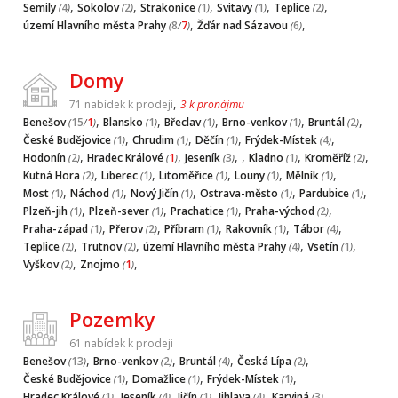
,
,
,
,
,
Semily
4
Sokolov
2
Strakonice
1
Svitavy
1
Teplice
2
(
)
(
)
(
)
(
)
(
)
,
,
území Hlavního města Prahy
8
7
Žďár nad Sázavou
6
(
/
)
(
)
Domy
,
71 nabídek k prodeji
3 k pronájmu
,
,
,
,
,
Benešov
15
1
Blansko
1
Břeclav
1
Brno-venkov
1
Bruntál
2
(
/
)
(
)
(
)
(
)
(
)
,
,
,
,
České Budějovice
1
Chrudim
1
Děčín
1
Frýdek-Místek
4
(
)
(
)
(
)
(
)
,
,
, ,
,
,
Hodonín
2
Hradec Králové
1
Jeseník
3
Kladno
1
Kroměříž
2
(
)
(
)
(
)
(
)
(
)
,
,
,
,
,
Kutná Hora
2
Liberec
1
Litoměřice
1
Louny
1
Mělník
1
(
)
(
)
(
)
(
)
(
)
,
,
,
,
,
Most
1
Náchod
1
Nový Jičín
1
Ostrava-město
1
Pardubice
1
(
)
(
)
(
)
(
)
(
)
,
,
,
,
Plzeň-jih
1
Plzeň-sever
1
Prachatice
1
Praha-východ
2
(
)
(
)
(
)
(
)
,
,
,
,
,
Praha-západ
1
Přerov
2
Příbram
1
Rakovník
1
Tábor
4
(
)
(
)
(
)
(
)
(
)
,
,
,
,
Teplice
2
Trutnov
2
území Hlavního města Prahy
4
Vsetín
1
(
)
(
)
(
)
(
)
,
,
Vyškov
2
Znojmo
1
(
)
(
)
Pozemky
61 nabídek k prodeji
,
,
,
,
Benešov
13
Brno-venkov
2
Bruntál
4
Česká Lípa
2
(
)
(
)
(
)
(
)
,
,
,
České Budějovice
1
Domažlice
1
Frýdek-Místek
1
(
)
(
)
(
)
,
,
,
,
,
Hradec Králové
1
Jeseník
4
Jičín
1
Jihlava
4
Karviná
3
(
)
(
)
(
)
(
)
(
)