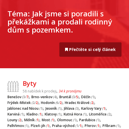
Téma:
Jak jsme si poradili s
překážkami a prodali rodinný
dům s pozemkem.
Přečtěte si celý článek
Byty
,
58 nabídek k prodeji
34 k pronájmu
,
,
,
,
Benešov
3
7
Brno-venkov
4
Bruntál
3
5
Děčín
1
(
/
)
(
)
(
/
)
(
)
,
,
,
Frýdek-Místek
2
2
Hodonín
6
2
Hradec Králové
2
(
/
)
(
/
)
(
)
,
,
,
,
Jablonec nad Nisou
1
Jeseník
1
Jihlava
3
Karlovy Vary
1
(
)
(
)
(
)
(
)
,
,
,
,
,
Karviná
1
Kladno
1
Klatovy
1
Kutná Hora
1
Litoměřice
2
(
)
(
)
(
)
(
)
(
)
,
,
,
,
,
Louny
2
Mělník
1
Most
1
Olomouc
1
Pardubice
1
(
)
(
)
(
)
(
)
(
)
,
,
,
,
,
Pelhřimov
1
Plzeň-jih
1
Praha-východ
1
1
Přerov
1
Příbram
1
(
)
(
)
(
/
)
(
)
(
)