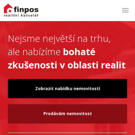
Togg
navi
Nejsme největší na trhu,
ale nabízíme
bohaté
zkušenosti v oblasti realit
Zobrazit nabídku nemovitostí
Prodávám nemovitost