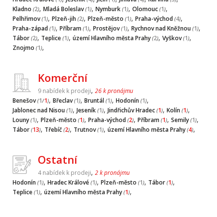
,
,
,
,
Kladno
2
Mladá Boleslav
1
Nymburk
1
Olomouc
1
(
)
(
)
(
)
(
)
,
,
,
,
Pelhřimov
1
Plzeň-jih
2
Plzeň-město
1
Praha-východ
4
(
)
(
)
(
)
(
)
,
,
,
,
Praha-západ
1
Příbram
1
Prostějov
1
Rychnov nad Kněžnou
1
(
)
(
)
(
)
(
)
,
,
,
,
Tábor
2
Teplice
1
území Hlavního města Prahy
2
Vyškov
1
(
)
(
)
(
)
(
)
,
Znojmo
1
(
)
Komerční
,
9 nabídek k prodeji
26 k pronájmu
,
,
,
,
Benešov
1
1
Břeclav
1
Bruntál
1
Hodonín
1
(
/
)
(
)
(
)
(
)
,
,
,
,
Jablonec nad Nisou
1
Jeseník
1
Jindřichův Hradec
1
Kolín
1
(
)
(
)
(
)
(
)
,
,
,
,
,
Louny
1
Plzeň-město
1
Praha-východ
2
Příbram
1
Semily
1
(
)
(
)
(
)
(
)
(
)
,
,
,
,
Tábor
13
Třebíč
2
Trutnov
1
území Hlavního města Prahy
4
(
)
(
)
(
)
(
)
Ostatní
,
4 nabídek k prodeji
2 k pronájmu
,
,
,
,
Hodonín
1
Hradec Králové
1
Plzeň-město
1
Tábor
1
(
)
(
)
(
)
(
)
,
,
Teplice
1
území Hlavního města Prahy
1
(
)
(
)