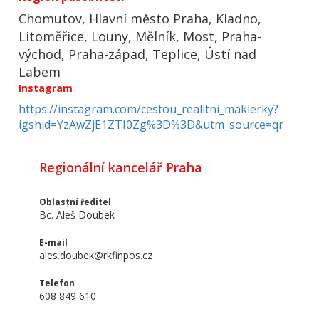
Chomutov, Hlavní město Praha, Kladno,
Litoměřice, Louny, Mělník, Most, Praha-
východ, Praha-západ, Teplice, Ústí nad
Labem
Instagram
https://instagram.com/cestou_realitni_maklerky?
igshid=YzAwZjE1ZTI0Zg%3D%3D&utm_source=qr
Regionální kancelář Praha
Oblastní ředitel
Bc. Aleš Doubek
E-mail
ales.doubek@rkfinpos.cz
Telefon
608 849 610