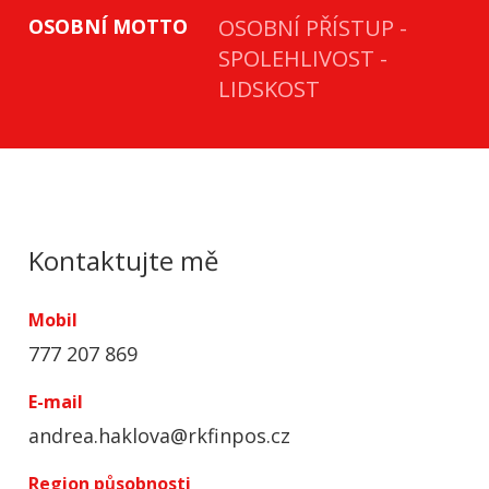
OSOBNÍ MOTTO
OSOBNÍ PŘÍSTUP -
SPOLEHLIVOST -
LIDSKOST
Kontaktujte mě
Mobil
777 207 869
E-mail
andrea.haklova@rkfinpos.cz
Region působnosti