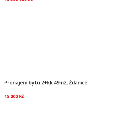
Výjimečná příležitost uprostřed Mnichovic: Dům
s historickou duší, obrovským potenciálem a
prémiovou lokalitou u Prahy Hledáte
reprezentativní sídlo pro svou firmu, investiční
příležitost s více bytovými jednotkami, nebo
velkorysé rodinné bydlení...
Pronájem bytu 2+kk 49m2, Ždánice
15 000 Kč
Nabízíme k pronájmu atraktivní byt 2+kk o
výměře 49 m² v obci Ždánice, situovaný v
novostavbě cihlové konstrukce. Tento moderní
byt nacházející se v klidné části obce je ideální
volbou pro jednotlivce nebo páry, kteří hledají
pohodlné a příjemné bydl...