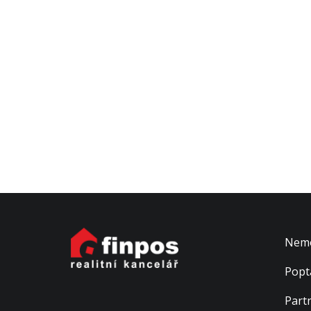
Nemo
Popt
Part