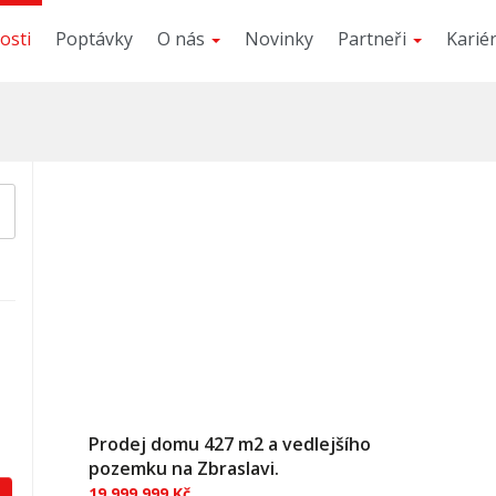
osti
Poptávky
O nás
Novinky
Partneři
Karié
Prodej domu 427 m2 a vedlejšího
pozemku na Zbraslavi.
19 999 999 Kč