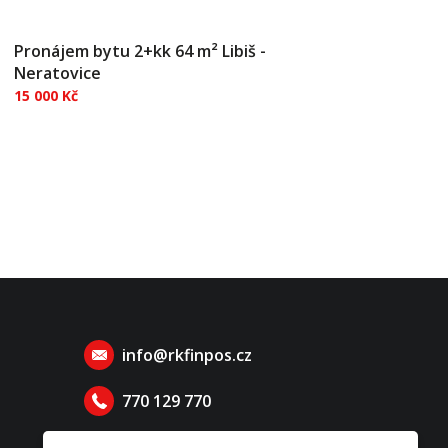
Pronájem bytu 2+kk 64 m² Libiš -
Neratovice
15 000 Kč
Nabízíme k pronájmu prostorný byt 2+kk o
celkové ploše 64 m² v klidné rezidenční části
obce Libiš. Byt se nachází ve 2. nadzemním
podlaží třípodlažního domu bez výtahu. Byt
prošel částečnou rekonstrukcí — nová kuchyně
orientovaná na severozápad, l...
info@rkfinpos.cz
770 129 770