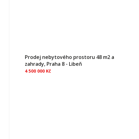
pozemek je skvělou příležitostí pro zahrádkáře
a všechny milovníky přírody, kteří hledají klidné
místo pro pěstování rostlin neb...
Prodej nebytového prostoru 48 m2 a
zahrady, Praha 8 - Libeň
4 500 000 Kč
Nabízíme k prodeji nebytový prostor o celkové
ploše 48 m² v domě v Praze 8 - Libni. Prostor se
nachází v suterénní části domu, je orientovaný
na jih a okna směřují do klidné zahrady. K
jednotce náleží spoluvlastnický podíl 1/6 na
zahradě o výměře...