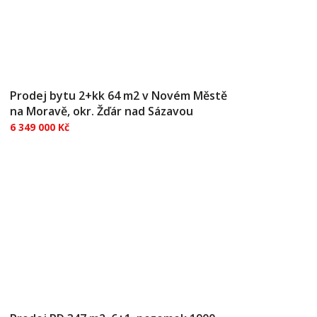
Prodej bytu 2+kk 64 m2 v Novém Městě
na Moravě, okr. Žďár nad Sázavou
6 349 000 Kč
Nabízíme k prodeji nové byty v srdci Vysočiny -
Developerský projekt s názvem Rezidence
NMnM. Zahájen prodej první etapy bytů.
Hledáte moderní bydlení nebo investiční
příležitost v atraktivní lokalitě? V novém
rezidenčním projektu v Novém Měst...