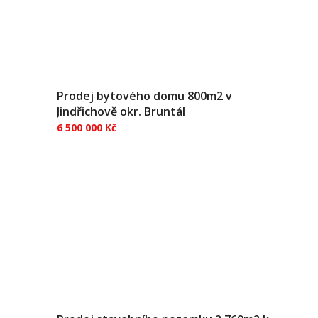
Prodej bytového domu 800m2 v
Jindřichově okr. Bruntál
6 500 000 Kč
Nabízíme k prodeji bytový dům v klidné části
obce Jindřichov ve Slezsku, který představuje
zajímavou investiční příležitost s potenciálem
pravidelného výnosu z pronájmu. Třípodlažní
cihlový dům se suterénem nabízí celkem šest
samostatných jednotek....