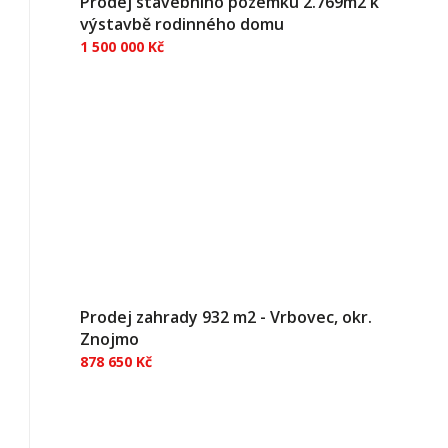
Prodej stavebního pozemku 2.769m2 k
výstavbě rodinného domu
1 500 000 Kč
Pozemek s potenciálem pro novou výstavbu o
celkové výměře 2 769 m² Nabízíme k prodeji
rozsáhlý pozemek o celkové výměře 2 769 m²,
situovaný v klidné části obce Hlinka. Pozemek je
určený k výstavbě rodinného domu a
představuje zajímavou příležitost...
Prodej zahrady 932 m2 - Vrbovec, okr.
Znojmo
878 650 Kč
Nabízíme k prodeji slunný a rovinatý pozemek o
ploše 932 m² v malebné obci Vrbovec,
nacházející se v okrese Znojmo. Tento