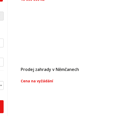
Nabízíme jedinečnou investiční příležitost k
pořízení atypického domu na Zbraslavi,
č
situovaného v klidné části obce, nedaleko řeky
Vltavy a s výbornou dostupností do centra
Prahy. Tento dvoupodlažní cihlový dům se
může pyšnit celkovou užitnou plochou...
Prodej zahrady v Němčanech
Cena na vyžádání
Nabízíme k prodeji pozemek o výměře 2 177
m2 v obci Němčany, okres Vyškov využívaný
jako zahrada. Na pozemku jsou ovocné stromy
a lokální zdroj vody z vrtané study. K pozemku
náleží také zahradní domek o velikosti 12 m2 a
plechová garáž o velikosti...