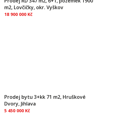
Prodej RD 347 m2, 6+1, pozemek 1900
m2, Lovčičky, okr. Vyškov
18 900 000 Kč
DVOUGENERAČNÍ BYDLENÍ, DEVELOPERSKÝ
PROJEKT...příroda na dosah. Představujeme
zajímavý objekt ke koupi s různým využitím.
Tato nemovitost je ideální volbou pro všechny
hledající klidné bydlení v malebné lokalitě s
vynikající dostupností do Brna. J...
Prodej bytu 3+kk 71 m2, Hruškové
Dvory, Jihlava
5 450 000 Kč
Bydlení s přírodou kolem... Nabízíme k prodeji
prostorný a světlý byt 3+kk v OV o užitné ploše
71,86 m², nacházející se v klidné a příjemné