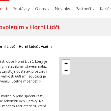
osti
Poptávky
O nás
Novinky
Partneři
Karié
volením v Horní Lidči
rní Lideč - Horní Lideč , Vsetín
sti obce Horní Lideč, který je
+
dobrým stavebním stavem nabízí
−
 zajišťuje dostatek prostoru i
elikosti 668 m², součástí je
u venku, včetně možností k
bydlení v jeho spodní části,
dné rekonstrukční úpravy. Na
modernizaci interiéru, která
Skrýt 24 fotek