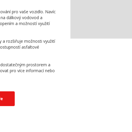
kování pro vaše vozidlo. Navíc
n na dálkový vodovod a
topením a možností využití
y a rozšiřuje možnosti využití
ostupností asfaltové
í s dostatečným prostorem a
ovat pro více informací nebo
ře