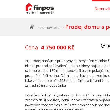
Nemovit
Prodej domu s po
Nemovitosti
Cena:
4 750 000 Kč
Ho
Na prodej nabízíme prostorný patrový dům v klidné čá
ideální pro rodinné bydlení. Tento cihlový objekt s 
užitnou plochu 180 m² a dispozici 5 a více pokojů, což
pro početnější rodinu. Dům se nachází na pozemku o v
také zahrada o ploše 503 m², ideální pro trávení čas
zahradničení či odpočinku.
Dům je zčásti již obyvatelný, což umožňuje okamžité 
zatímco další prostory čekají na vaši fantazii a přípa
některých fotografiích si můžete prohlédnout možnou 
podtrhuje potenciál této nemovitosti.