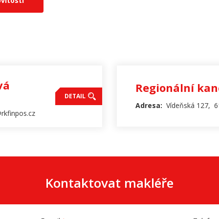
vitosti
vá
Regionální kan
DETAIL
Adresa:
Vídeňská 127, 6
rkfinpos.cz
Kontaktovat makléře