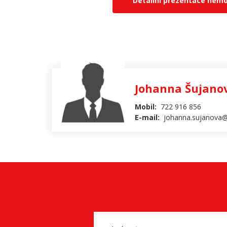
Detailní prezentace nemo
Johanna Šujano
Mobil:
722 916 856
E-mail:
johanna.sujanova@