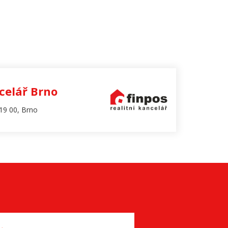
celář Brno
19 00, Brno