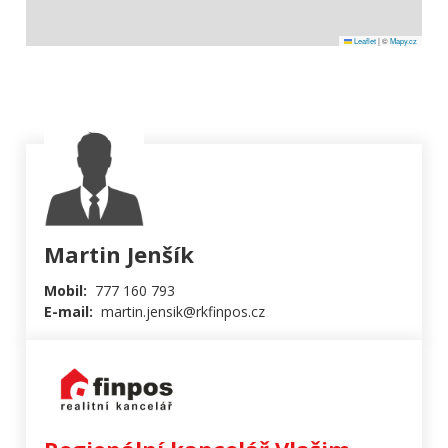
Leaflet
|
©
Mapy.cz
Martin Jenšík
Mobil:
777 160 793
E-mail:
martin.jensik@rkfinpos.cz