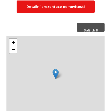
Detailní prezentace nemovitosti
Dalších 8
fotek
+
Skrýt 8 fotek
−