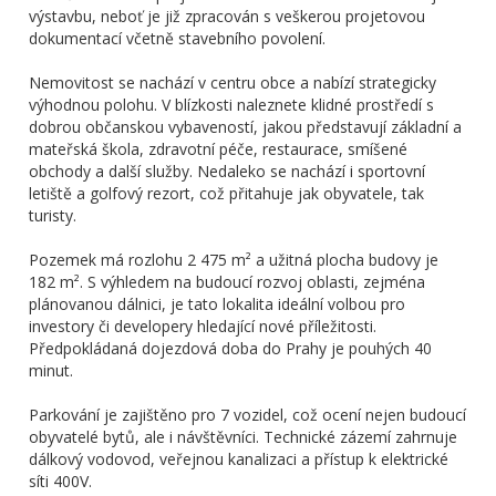
výstavbu, neboť je již zpracován s veškerou projetovou
dokumentací včetně stavebního povolení.
Nemovitost se nachází v centru obce a nabízí strategicky
výhodnou polohu. V blízkosti naleznete klidné prostředí s
dobrou občanskou vybaveností, jakou představují základní a
mateřská škola, zdravotní péče, restaurace, smíšené
obchody a další služby. Nedaleko se nachází i sportovní
letiště a golfový rezort, což přitahuje jak obyvatele, tak
turisty.
Pozemek má rozlohu 2 475 m² a užitná plocha budovy je
182 m². S výhledem na budoucí rozvoj oblasti, zejména
plánovanou dálnici, je tato lokalita ideální volbou pro
investory či developery hledající nové příležitosti.
Předpokládaná dojezdová doba do Prahy je pouhých 40
minut.
Parkování je zajištěno pro 7 vozidel, což ocení nejen budoucí
obyvatelé bytů, ale i návštěvníci. Technické zázemí zahrnuje
dálkový vodovod, veřejnou kanalizaci a přístup k elektrické
síti 400V.