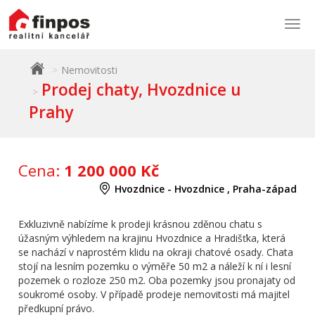
Togg
navi
Nemovitosti
Prodej chaty, Hvozdnice u
Prahy
Cena:
1 200 000 Kč
Hvozdnice - Hvozdnice , Praha-západ
Exkluzivně nabízíme k prodeji krásnou zděnou chatu s
úžasným výhledem na krajinu Hvozdnice a Hradišťka, která
se nachází v naprostém klidu na okraji chatové osady. Chata
stojí na lesním pozemku o výměře 50 m2 a náleží k ní i lesní
pozemek o rozloze 250 m2. Oba pozemky jsou pronajaty od
soukromé osoby. V případě prodeje nemovitosti má majitel
předkupní právo.