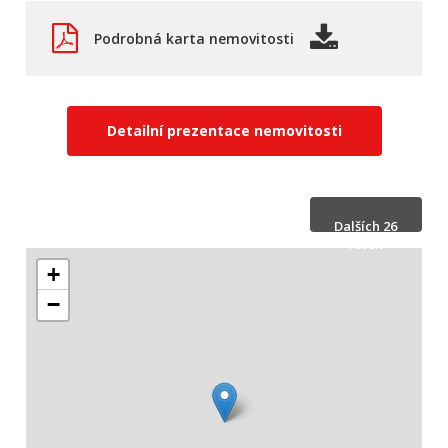
Podrobná karta nemovitosti
Detailní prezentace nemovitosti
Dalších 26
fotek
+
−
Skrýt 26
fotek