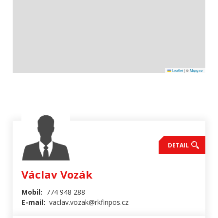
Leaflet
|
©
Mapy.cz
DETAIL
Václav Vozák
Mobil:
774 948 288
E-mail:
vaclav.vozak@rkfinpos.cz