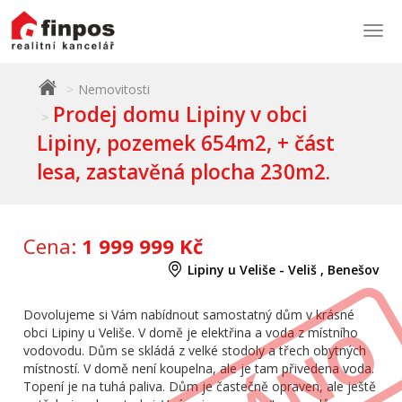
Togg
navi
Nemovitosti
Prodej domu Lipiny v obci
Lipiny, pozemek 654m2, + část
lesa, zastavěná plocha 230m2.
Cena:
1 999 999 Kč
Lipiny u Veliše - Veliš , Benešov
Dovolujeme si Vám nabídnout samostatný dům v krásné
obci Lipiny u Veliše. V domě je elektřina a voda z místního
vodovodu. Dům se skládá z velké stodoly a třech obytných
místností. V domě není koupelna, ale je tam přivedena voda.
Topení je na tuhá paliva. Dům je častečně opraven, ale ještě