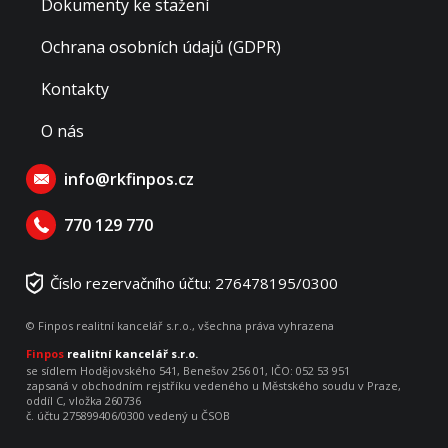
Dokumenty ke stažení
Ochrana osobních údajů (GDPR)
Kontakty
O nás
info@rkfinpos.cz
770 129 770
Číslo rezervačního účtu: 276478195/0300
© Finpos realitní kancelář s.r.o., všechna práva vyhrazena
Finpos
realitní kancelář s.r.o.
se sídlem Hodějovského 541, Benešov 256 01, IČO: 052 53 951
zapsaná v obchodním rejstříku vedeného u Městského soudu v Praze,
oddíl C, vložka 260736
č. účtu 275899406/0300 vedený u ČSOB