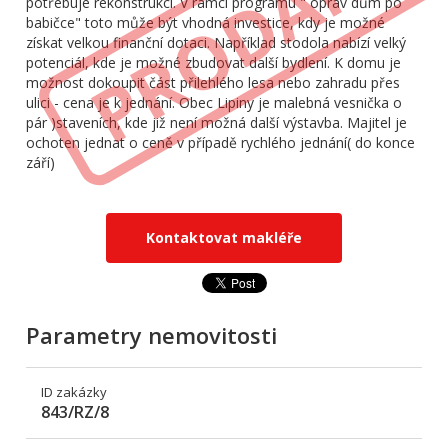
potřebuje rekonstrukci. V rámci programu " oprav dům po
babičce" toto může být vhodná investice, kdy je možné
získat velkou finanční dotaci. Například stodola nabízí velký
potenciál, kde je možné zbudovat další bydlení. K domu je
možnost dokoupit část přilehlého lesa nebo zahradu přes
ulici - cena je k jednání. Obec Lipiny je malebná vesnička o
pár )staveních, kde již není možná další výstavba. Majitel je
ochoten jednat o ceně v případě rychlého jednání( do konce
září)
Kontaktovat makléře
Parametry nemovitosti
ID zakázky
843/RZ/8