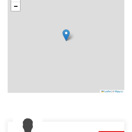
−
Skrýt 14
fotek
Leaflet
|
©
Mapy.cz