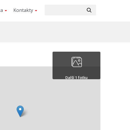
ra
Kontakty
Další 1 fotku
Skrýt 1 fotku