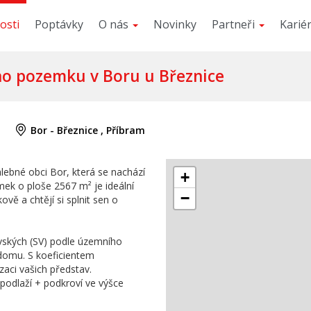
osti
Poptávky
O nás
Novinky
Partneři
Karié
ho pozemku v Boru u Březnice
Bor - Březnice , Příbram
lebné obci Bor, která se nachází
+
ek o ploše 2567 m² je ideální
−
ově a chtějí si splnit sen o
ských (SV) podle územního
 domu. S koeficientem
zaci vašich představ.
odlaží + podkroví ve výšce