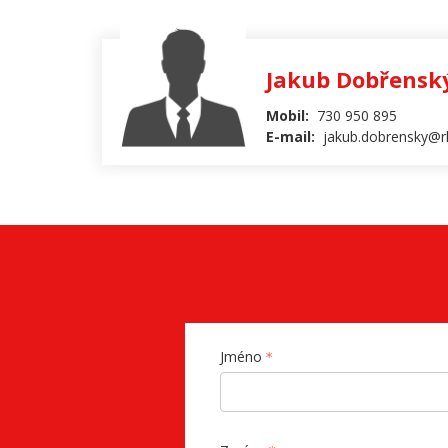
Jakub Dobřensk
Mobil:
730 950 895
E-mail:
jakub.dobrensky@rk
Jméno