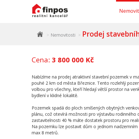
Nemovit
Prodej stavební
Nemovitosti
Cena:
3 800 000 Kč
Nabízíme na prodej atraktivní stavební pozemek v ma
pouhé 2 km od města Březnice. Tento rozlehlý pozem
volbou pro všechny, kteří hledají větší prostor na venk
bydlení v klidné lokalitě.
Pozemek spadá do ploch smíšených obytných venkov
plánu, což otevírá možnosti pro výstavbu rodinného
zastavitelnosti 40 % máte dostatek prostoru pro reali
Na pozemku lze postavit dům o jednom nadzemním p
max 8 metrů.