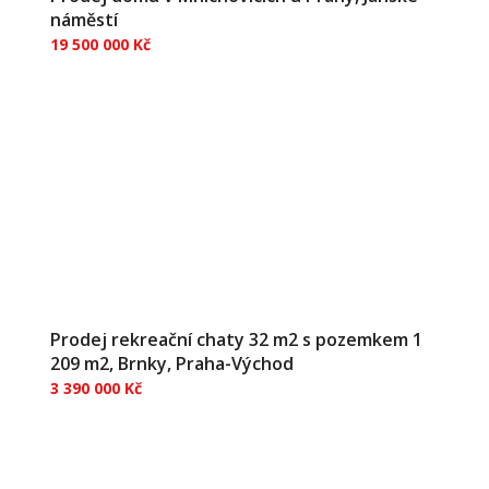
náměstí
19 500 000 Kč
Výjimečná příležitost uprostřed Mnichovic: Dům s
historickou duší, obrovským potenciálem a prémiovou
lokalitou u Prahy Hledáte reprezentativní sídlo pro
svou firmu, investiční příležitost s více bytovými
jednotkami, nebo velkorysé rodinné bydlení...
Prodej rekreační chaty 32 m2 s pozemkem 1
209 m2, Brnky, Praha-Východ
3 390 000 Kč
Exkluzivně nabízíme k prodeji rekreační chatu v klidné
chatové oblasti Brnky, obec Zdiby, v ulici Ve srázu.
Chata stojí na vlastním pozemku a díky své poloze
nabízí příjemné soukromí, zeleň a klidné prostředí