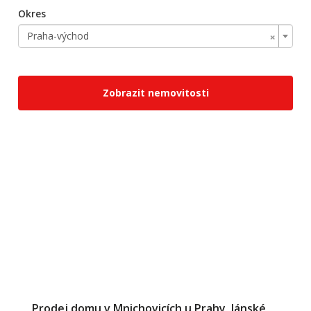
Okres
×
Praha-východ
Zobrazit nemovitosti
Prodej domu v Mnichovicích u Prahy, Jánské