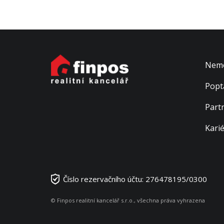
Nemo
Popt
Part
Kari
Číslo rezervačního účtu: 276478195/0300
© Finpos realitní kancelář s.r.o., všechna práva vyhrazena