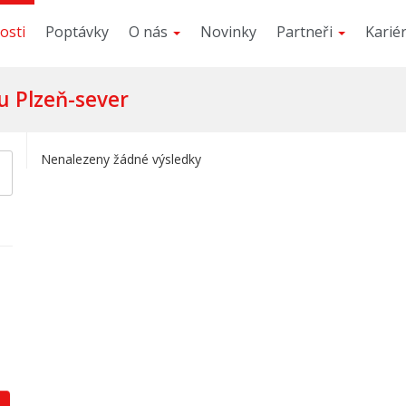
osti
Poptávky
O nás
Novinky
Partneři
Karié
u Plzeň-sever
Nenalezeny žádné výsledky