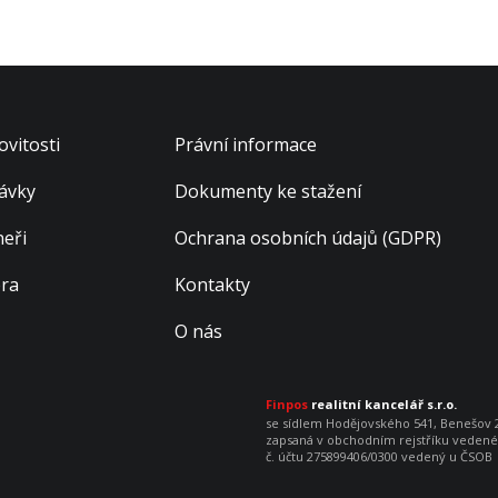
vitosti
Právní informace
ávky
Dokumenty ke stažení
neři
Ochrana osobních údajů (GDPR)
éra
Kontakty
O nás
Finpos
realitní kancelář s.r.o.
se sídlem Hodějovského 541, Benešov 25
zapsaná v obchodním rejstříku vedenéh
č. účtu 275899406/0300 vedený u ČSOB