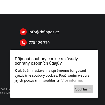
info@rkfinpos.cz
770 129 770
Přijmout soubory cookie a zásady
ochrany osobních údajů?
K ukládání nastavení a správnému fungování
využíváme soubory cookies. Používáním webu s
Více informací
jejich používáním souhlasíte.
Souhlasím
6 01, IČO: 052 53 951
o u Městského soudu v Praze, oddíl C, vložka 260736