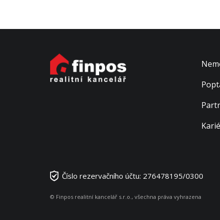
Nemo
Popt
Part
Kari
Číslo rezervačního účtu: 276478195/0300
© Finpos realitní kancelář s.r.o., všechna práva vyhrazena