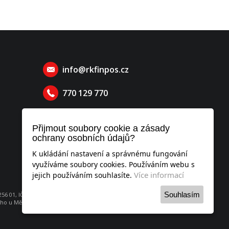
info@rkfinpos.cz
770 129 770
Přijmout soubory cookie a zásady
ochrany osobních údajů?
K ukládání nastavení a správnému fungování
využíváme soubory cookies. Používáním webu s
Více informací
jejich používáním souhlasíte.
Souhlasím
6 01, IČO: 052 53 951
o u Městského soudu v Praze, oddíl C, vložka 260736