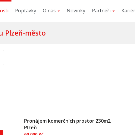
osti
Poptávky
O nás
Novinky
Partneři
Karié
su Plzeň-město
Pronájem komerčních prostor 230m2
Plzeň
60 000 Kč