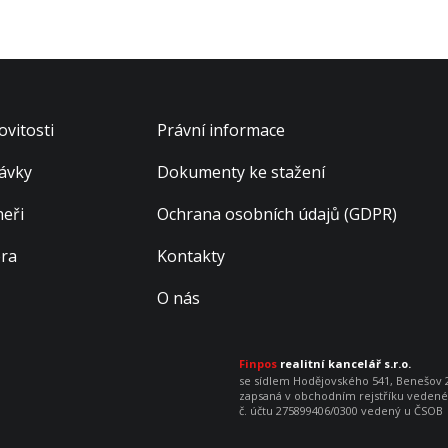
vitosti
Právní informace
ávky
Dokumenty ke stažení
neři
Ochrana osobních údajů (GDPR)
éra
Kontakty
O nás
Finpos
realitní kancelář s.r.o.
se sídlem Hodějovského 541, Benešov 25
zapsaná v obchodním rejstříku vedenéh
č. účtu 275899406/0300 vedený u ČSOB