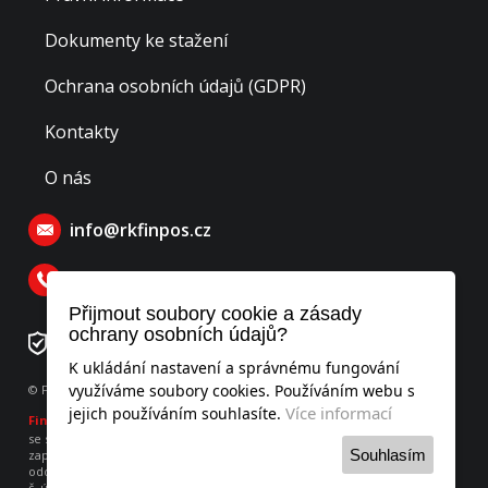
Dokumenty ke stažení
Ochrana osobních údajů (GDPR)
Kontakty
O nás
info@rkfinpos.cz
770 129 770
Přijmout soubory cookie a zásady
ochrany osobních údajů?
Číslo rezervačního účtu: 276478195/0300
K ukládání nastavení a správnému fungování
využíváme soubory cookies. Používáním webu s
© Finpos realitní kancelář s.r.o., všechna práva vyhrazena
Více informací
jejich používáním souhlasíte.
Finpos
realitní kancelář s.r.o.
se sídlem Hodějovského 541, Benešov 256 01, IČO: 052 53 951
Souhlasím
zapsaná v obchodním rejstříku vedeného u Městského soudu v Praze,
oddíl C, vložka 260736
č. účtu 275899406/0300 vedený u ČSOB