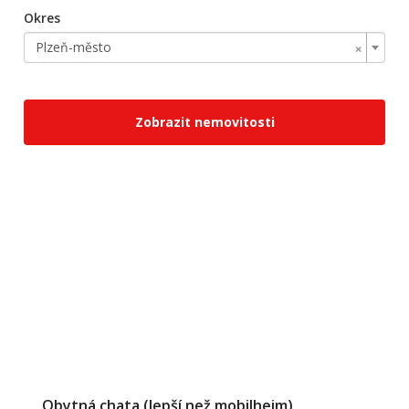
Okres
×
Plzeň-město
Zobrazit nemovitosti
Obytná chata (lepší než mobilheim)