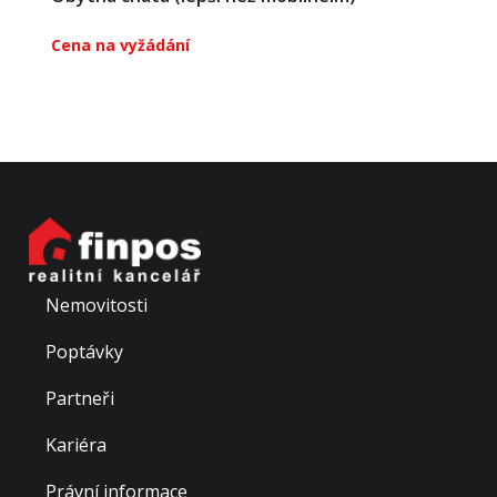
Cena na vyžádání
Máte zahradu na které nemůžete stavět? Jsme tu
právě pro Vás. Nabízíme prodej mobilních obytných
chat s podlahovou plochou 20,4 m2. Chaty jsou
precizně zhotoveny z kvalitních materiálů včetně
zateplení, elektroinstalace, odpadů, topení, atd.. Popis
s...
Nemovitosti
Poptávky
Partneři
Kariéra
Právní informace