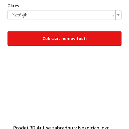
Okres
×
Plzeň-jih
Zobrazit nemovitosti
Prodej RD 4+1 se zahradou v Nezdicích, okr.