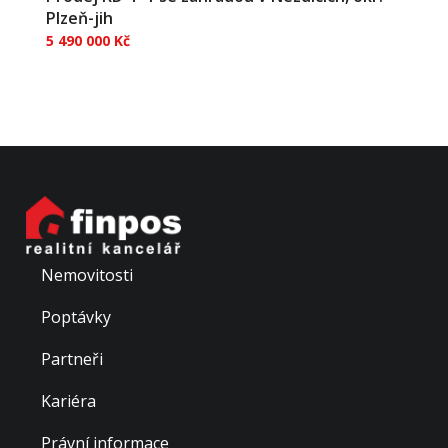
Plzeň-jih
5 490 000 Kč
Nabízíme k prodeji prostorný rodinný dům 4+1 v
malebné vísce Nezdice u Přeštic, v klidné lokalitě,
ideální i pro větší rodinu. Dům o užitné ploše 108 m² je
situován na rohovém pozemku se zastavěnou
plochou 465 m² a nemalou zahradou o rozloze 705
m²....
Nemovitosti
Poptávky
Partneři
Kariéra
Právní informace