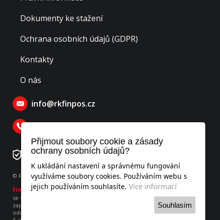
Dokumenty ke stažení
Ochrana osobních údajů (GDPR)
Kontakty
O nás
info@rkfinpos.cz
770 129 770
Přijmout soubory cookie a zásady
ochrany osobních údajů?
Číslo rezervačního účtu: 276478195/0300
K ukládání nastavení a správnému fungování
využíváme soubory cookies. Používáním webu s
© Finpos realitní kancelář s.r.o., všechna práva vyhrazena
Více informací
jejich používáním souhlasíte.
Finpos
realitní kancelář s.r.o.
se sídlem Hodějovského 541, Benešov 256 01, IČO: 052 53 951
Souhlasím
zapsaná v obchodním rejstříku vedeného u Městského soudu v Praze,
oddíl C, vložka 260736
č. účtu 275899406/0300 vedený u ČSOB