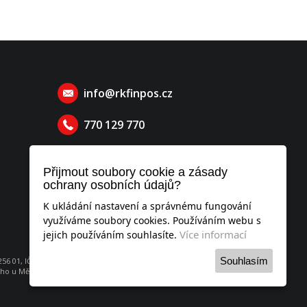
info@rkfinpos.cz
770 129 770
Přijmout soubory cookie a zásady
ochrany osobních údajů?
K ukládání nastavení a správnému fungování
využíváme soubory cookies. Používáním webu s
Více informací
jejich používáním souhlasíte.
Souhlasím
6 01, IČO: 052 53 951
o u Městského soudu v Praze, oddíl C, vložka 260736