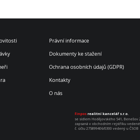
vitosti
Právní informace
ávky
Dokumenty ke stažení
neři
Ochrana osobních údajů (GDPR)
éra
Kontakty
O nás
Finpos
realitní kancelář s.r.o.
se sídlem Hodějovského 541, Benešov 25
zapsaná v obchodním rejstříku vedenéh
č. účtu 275899406/0300 vedený u ČSOB