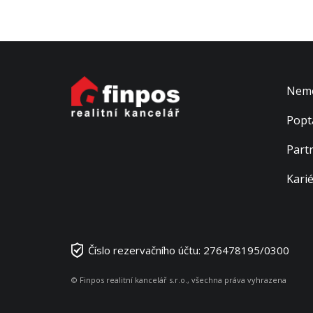
Nemo
Popt
Part
Kari
Číslo rezervačního účtu: 276478195/0300
© Finpos realitní kancelář s.r.o., všechna práva vyhrazena