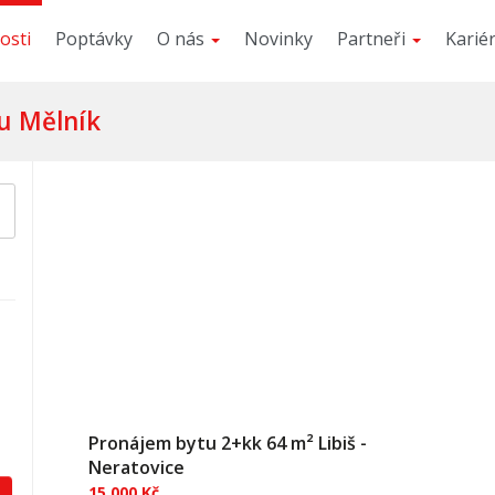
osti
Poptávky
O nás
Novinky
Partneři
Karié
u Mělník
Pronájem bytu 2+kk 64 m² Libiš -
Neratovice
15 000 Kč