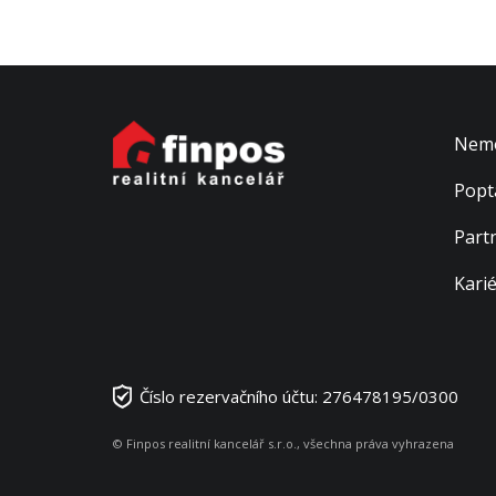
Nemo
Popt
Part
Kari
Číslo rezervačního účtu: 276478195/0300
© Finpos realitní kancelář s.r.o., všechna práva vyhrazena