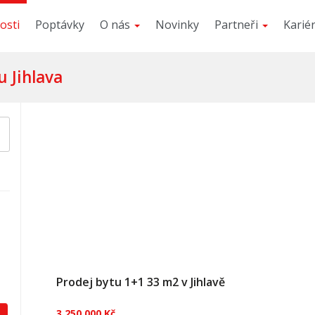
osti
Poptávky
O nás
Novinky
Partneři
Karié
u Jihlava
Prodej bytu 1+1 33 m2 v Jihlavě
3 250 000 Kč