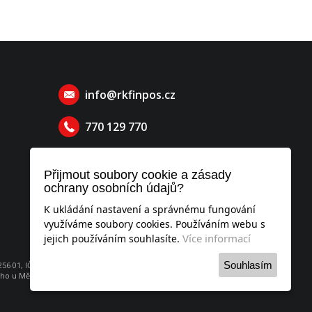
info@rkfinpos.cz
770 129 770
Přijmout soubory cookie a zásady
ochrany osobních údajů?
K ukládání nastavení a správnému fungování
využíváme soubory cookies. Používáním webu s
Více informací
jejich používáním souhlasíte.
Souhlasím
6 01, IČO: 052 53 951
o u Městského soudu v Praze, oddíl C, vložka 260736