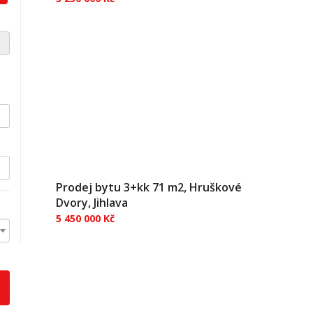
Příroda na dosah ruky, nízké měsíční náklady...
Hledáte světlý byt 1+1 o užitné ploše 33 m² v
č
osobním vlastnictví v klidné části Jihlavy, který je
vhodný pro všechny, kteří se nebojí
rekonstrukce a vidí již budoucí stav (v inzerci
jsou i fotky viz...
Prodej bytu 3+kk 71 m2, Hruškové
Dvory, Jihlava
5 450 000 Kč
Bydlení s přírodou kolem... Nabízíme k prodeji
prostorný a světlý byt 3+kk v OV o užitné ploše
71,86 m², nacházející se v klidné a příjemné
části Hruškové Dvory ve městě Jihlavě. Tento
cihlový bytový dům, postavený v roce 2007, se
pyšní velmi dobr...