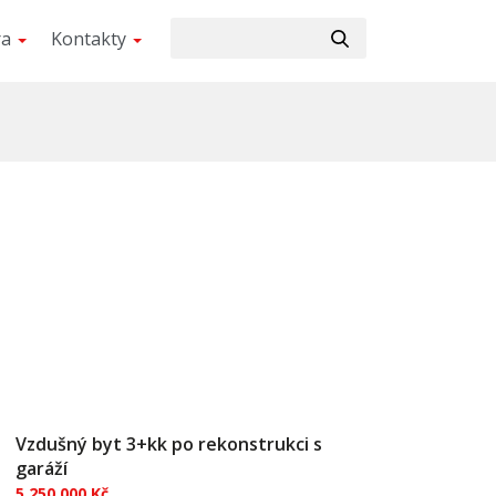
ra
Kontakty
Vzdušný byt 3+kk po rekonstrukci s
garáží
5 250 000 Kč