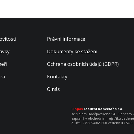
vitosti
Právní informace
ávky
Dokumenty ke stažení
neři
Ochrana osobních údajů (GDPR)
éra
Kontakty
O nás
Finpos
realitní kancelář s.r.o.
se sídlem Hodějovského 541, Benešov 25
zapsaná v obchodním rejstříku vedenéh
č. účtu 275899406/0300 vedený u ČSOB