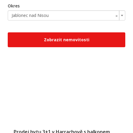
Okres
×
Jablonec nad Nisou
Zobrazit nemovitosti
Prodej bytu 3+1 v Harrachově s balkonem