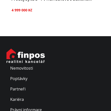
4 999 000 Kč
Ve výhradním zastoupení nabízíme prostorný byt 3+1
o podlahové ploše 67 m², který se nachází v
malebném Harrachově, v oblíbené lokalitě Libereckého
kraje. Tento cihlový byt s balkonem je ideální jak pro
investory, tak pro ty, kteří hledají klidné a k...
Nemovitosti
Poptávky
Partneři
Kariéra
Právní informace