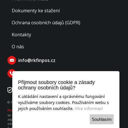
Dokumenty ke stažení
Ochrana osobních údajů (GDPR)
Kontakty
O nás
info@rkfinpos.cz
770 129 770
Přijmout soubory cookie a zásady
ochrany osobních údajů?
Číslo rezervačního účtu: 276478195/0300
K ukládání nastavení a správnému fungování
využíváme soubory cookies. Používáním webu s
© Finpos realitní kancelář s.r.o., všechna práva vyhrazena
Více informací
jejich používáním souhlasíte.
Finpos
realitní kancelář s.r.o.
se sídlem Hodějovského 541, Benešov 256 01, IČO: 052 53 951
Souhlasím
zapsaná v obchodním rejstříku vedeného u Městského soudu v Praze,
oddíl C, vložka 260736
č. účtu 275899406/0300 vedený u ČSOB