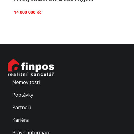
14 000 000 Kč
Nabízíme k prodeji tenisový areál v Kyjově - Boršově.
Tenisový areál má rozlohu 5 066 m² a nachází se v
Kyjově – Boršově na ulici Za Humny. V tenisovém
areálu jsou k dispozici 4 tenisové kurty, na kterých byla
každý rok prováděna údržba. K závlaze te...
Nemovitosti
Poptávky
Partneři
Kariéra
Právní informace