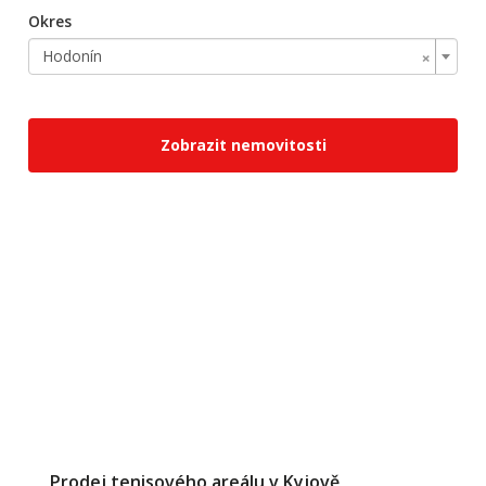
Okres
×
Hodonín
Zobrazit nemovitosti
Prodej tenisového areálu v Kyjově