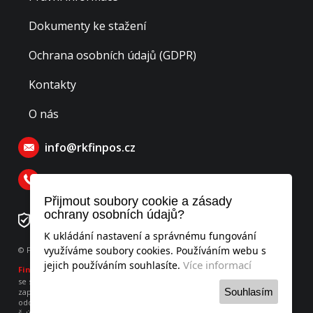
Dokumenty ke stažení
Ochrana osobních údajů (GDPR)
Kontakty
O nás
info@rkfinpos.cz
770 129 770
Přijmout soubory cookie a zásady
ochrany osobních údajů?
Číslo rezervačního účtu: 276478195/0300
K ukládání nastavení a správnému fungování
využíváme soubory cookies. Používáním webu s
© Finpos realitní kancelář s.r.o., všechna práva vyhrazena
Více informací
jejich používáním souhlasíte.
Finpos
realitní kancelář s.r.o.
se sídlem Hodějovského 541, Benešov 256 01, IČO: 052 53 951
Souhlasím
zapsaná v obchodním rejstříku vedeného u Městského soudu v Praze,
oddíl C, vložka 260736
č. účtu 275899406/0300 vedený u ČSOB