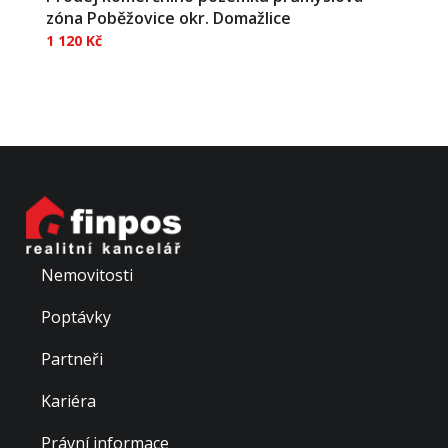
zóna Poběžovice okr. Domažlice
1 120 Kč
Představujeme vám prodej souboru komerčních
pozemků o celkové ploše 42.341m2 v nově vznikající
průmyslové zóně Poběžovice, poblíž silnice Plzeň-
Domažlice-Folmava, pouhých 25 km od hranic s
Německem. Příjezd po asfaltové komunikaci, na
pozemek zaveden...
Nemovitosti
Poptávky
Partneři
Kariéra
Právní informace