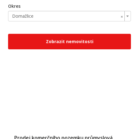
Okres
×
Domažlice
Zobrazit nemovitosti
Prodej komerčního pozemku průmyslová