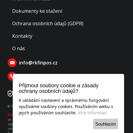
Dokumenty ke stažení
Ochrana osobních údajů (GDPR)
Kontakty
O nás
info@rkfinpos.cz
770 129 770
Přijmout soubory cookie a zásady
ochrany osobních údajů?
Číslo rezervačního účtu: 276478195/0300
K ukládání nastavení a správnému fungování
využíváme soubory cookies. Používáním webu s
© Finpos realitní kancelář s.r.o., všechna práva vyhrazena
Více informací
jejich používáním souhlasíte.
Finpos
realitní kancelář s.r.o.
se sídlem Hodějovského 541, Benešov 256 01, IČO: 052 53 951
Souhlasím
zapsaná v obchodním rejstříku vedeného u Městského soudu v Praze,
oddíl C, vložka 260736
č. účtu 275899406/0300 vedený u ČSOB