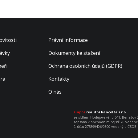
vitosti
Právní informace
ávky
Dokumenty ke stažení
neři
Ochrana osobních údajů (GDPR)
éra
Kontakty
O nás
Finpos
realitní kancelář s.r.o.
se sídlem Hodějovského 541, Benešov 25
zapsaná v obchodním rejstříku vedenéh
č. účtu 275899406/0300 vedený u ČSOB