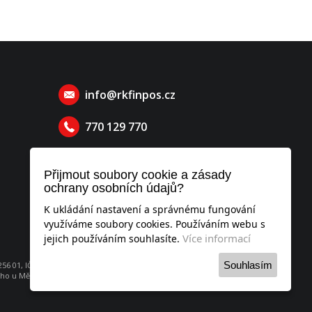
info@rkfinpos.cz
770 129 770
Přijmout soubory cookie a zásady
ochrany osobních údajů?
K ukládání nastavení a správnému fungování
využíváme soubory cookies. Používáním webu s
Více informací
jejich používáním souhlasíte.
Souhlasím
6 01, IČO: 052 53 951
o u Městského soudu v Praze, oddíl C, vložka 260736