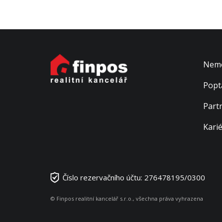
Nemo
Popt
Part
Kari
Číslo rezervačního účtu: 276478195/0300
© Finpos realitní kancelář s.r.o., všechna práva vyhrazena