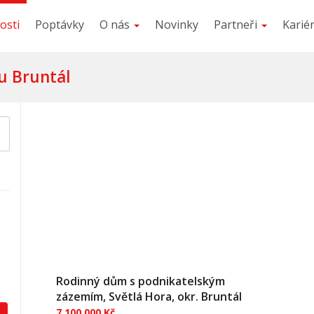
osti
Poptávky
O nás
Novinky
Partneři
Karié
u Bruntál
Rodinný dům s podnikatelským
zázemím, Světlá Hora, okr. Bruntál
7 100 000 Kč