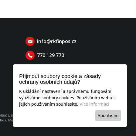
info@rkfinpos.cz
770 129 770
Přijmout soubory cookie a zásady
ochrany osobních údajů?
K ukládání nastavení a správnému fungování
využíváme soubory cookies. Používáním webu s
Více informací
jejich používáním souhlasíte.
Souhlasím
6 01, IČO: 052 53 951
o u Městského soudu v Praze, oddíl C, vložka 260736