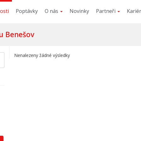
osti
Poptávky
O nás
Novinky
Partneři
Karié
su Benešov
Nenalezeny žádné výsledky