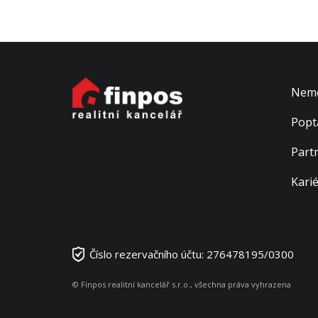
Nemo
Popt
Part
Kari
Číslo rezervačního účtu: 276478195/0300
© Finpos realitní kancelář s.r.o., všechna práva vyhrazena