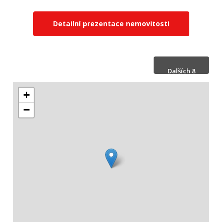
Detailní prezentace nemovitosti
Dalších 8
fotek
+
Skrýt 8 fotek
−