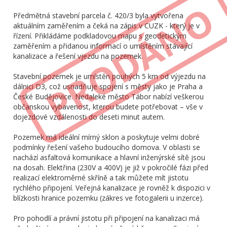
Předmětná stavební parcela č. 420/3 byla vytvořena
aktuálním zaměřením a čeká na zápis v CUZK - který je v
řízení. Přikládáme podkladovou mapu s geodetickým
zaměřením a přidanou informací o umístěním stávající
kanalizace a řešení vjezdu na pozemek.
Stavební pozemek je umístěn pouhých 5 km od výjezdu na
dálnici D3, což usnadňuje spojení s městy jako je Praha a
České Budějovice. Nedaleké město Tábor nabízí veškerou
občanskou vybavenost, kterou budete potřebovat – vše v
dojezdové vzdálenosti do deseti minut autem.
Pozemek má ideální mírný sklon a poskytuje velmi dobré
podmínky řešení vašeho budoucího domova. V oblasti se
nachází asfaltová komunikace a hlavní inženýrské sítě jsou
na dosah. Elektřina (230V a 400V) je již v pokročilé fázi před
realizací elektroměrné skříně a tak můžete mít jistotu
rychlého připojení. Veřejná kanalizace je rovněž k dispozici v
blízkosti hranice pozemku (zákres ve fotogalerii u inzerce).
Pro pohodlí a právní jistotu při připojení na kanalizaci má