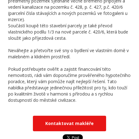
předmětný pozemek sjednané věcné břemeno připojení a
vedení kanalizace na pozemku č. 428, p. č. 427, p.č. 420/6
(parcelní čísla stávajících a nových pozemků ve fotogalerii u
inzerce).
Součástí koupě této stavební parcely je také převod
vlastnického podílu 1/3 na nové parcele č. 420/6, která bude
sloužit jako příjezdová cesta.
Neváhejte a přetvořte své sny o bydlení ve vlastním domě v
malebném a klidném prostředí.
Pokud potřebujete ověřit a zajistit financování této
nemovitosti, rádi vám doporučíme prověřeného hypotečního
poradce, který vám pomůže najít nejlepší řešení. Tato
nabídka představuje jedinečnou příležitost pro ty, kdo touží
po kvalitním životě v harmonii s přírodou a s rychlou
dostupností do městské civilizace.
Kontaktovat makléře