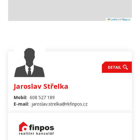
Leaflet
|
©
Mapy.cz
DETAIL
Jaroslav Střelka
Mobil:
608 527 189
E-mail:
jaroslav.strelka@rkfinpos.cz