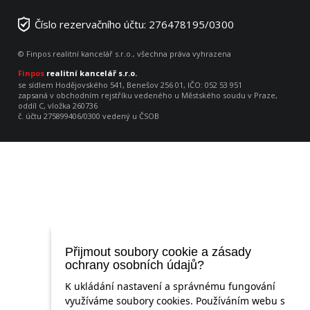
Číslo rezervačního účtu: 276478195/0300
© Finpos realitní kancelář s.r.o., všechna práva vyhrazena
Finpos
realitní kancelář s.r.o.
se sídlem Hodějovského 541, Benešov 256 01, IČO: 052 53 951
zapsaná v obchodním rejstříku vedeného u Městského soudu v Praze,
oddíl C, vložka 260736
č. účtu 275899406/0300 vedený u ČSOB
Přijmout soubory cookie a zásady
ochrany osobních údajů?
K ukládání nastavení a správnému fungování
využíváme soubory cookies. Používáním webu s