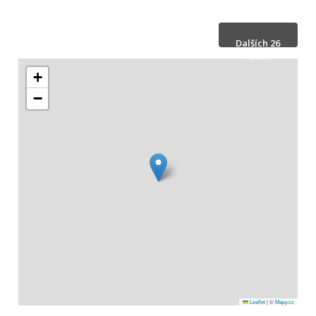
Dalších 26
fotek
+
−
Skrýt 26
fotek
Leaflet
|
©
Mapy.cz