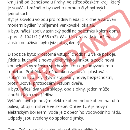
km jižně od Benešova u Prahy, ve středočeském kraji, který
je součástí zděného bytového domu o čtyř bytových
jednotkách.
Byt je skvělou volbou pro rodiny hledající klidné a zároveň
moderní bydlení v příjemné venkovské lokalitě.
K bytu náleží spoluvlastnický podíl na pozemku kolem domu
- parc. č. 1041/2 (1635 m2), část této zahrady je určena k
vlastnímu užívání bytu (viz fotogalerie).
Dispozice bytu: Prostorná vstupní chodba, 2 velké pokoje,
jídelna, kuchyně s novou kuchyňskou linkou a zcela nová
koupelna s vyzděným sprchovým koutem, umyvadlem a
toaletou. Proběhla výměna oken za nová - plastová s
izolačními dvojskly. Byly instalovány nové, bezpečnostní,
protihlukové, protipožární vstupní dveře.
K bytu náleží dva větší sklepy, oba s okny, jeden může
sloužit i jako menší dílna.
Vytápění bytu je novým elektrokotlem nebo kotlem na tuhá
paliva, obojí umístěné ve sklepě. Ohřev TUV je novým
elektrickým boilerem. Voda je z obecního vodovodního řádu.
Odpady jsou svedeny do společné jímky.
Obec Zvěstov nabízí svým obyvatelům poklidné a