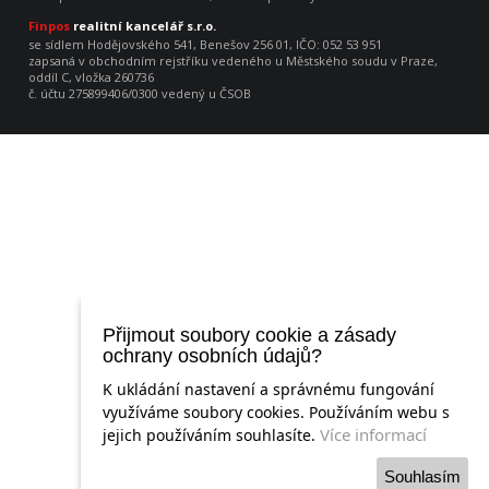
Finpos
realitní kancelář s.r.o.
se sídlem Hodějovského 541, Benešov 256 01, IČO: 052 53 951
zapsaná v obchodním rejstříku vedeného u Městského soudu v Praze,
oddíl C, vložka 260736
č. účtu 275899406/0300 vedený u ČSOB
Přijmout soubory cookie a zásady
ochrany osobních údajů?
K ukládání nastavení a správnému fungování
využíváme soubory cookies. Používáním webu s
Více informací
jejich používáním souhlasíte.
Souhlasím