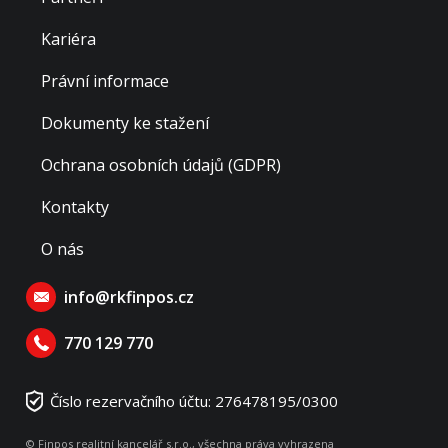
Kariéra
Právní informace
Dokumenty ke stažení
Ochrana osobních údajů (GDPR)
Kontakty
O nás
info@rkfinpos.cz
770 129 770
Číslo rezervačního účtu: 276478195/0300
© Finpos realitní kancelář s.r.o., všechna práva vyhrazena