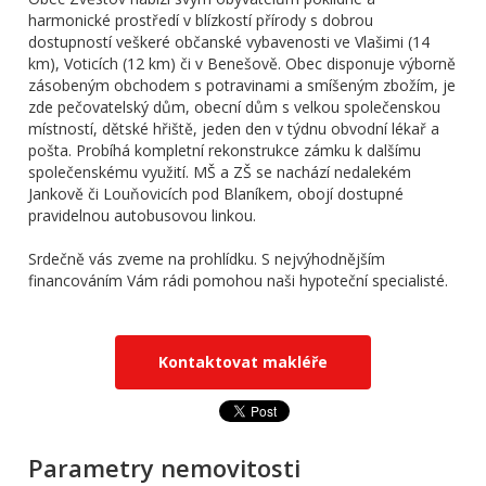
harmonické prostředí v blízkostí přírody s dobrou
dostupností veškeré občanské vybavenosti ve Vlašimi (14
km), Voticích (12 km) či v Benešově. Obec disponuje výborně
zásobeným obchodem s potravinami a smíšeným zbožím, je
zde pečovatelský dům, obecní dům s velkou společenskou
místností, dětské hřiště, jeden den v týdnu obvodní lékař a
pošta. Probíhá kompletní rekonstrukce zámku k dalšímu
společenskému využití. MŠ a ZŠ se nachází nedalekém
Jankově či Louňovicích pod Blaníkem, obojí dostupné
pravidelnou autobusovou linkou.
Srdečně vás zveme na prohlídku. S nejvýhodnějším
financováním Vám rádi pomohou naši hypoteční specialisté.
Kontaktovat makléře
Parametry nemovitosti