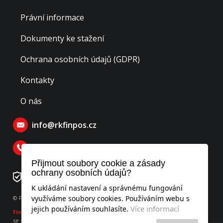
Právní informace
Dokumenty ke stažení
Ochrana osobních údajů (GDPR)
Kontakty
O nás
info@rkfinpos.cz
770 129 770
Přijmout soubory cookie a zásady
ochrany osobních údajů?
Číslo rezervačního účtu: 276478195/0300
K ukládání nastavení a správnému fungování
využíváme soubory cookies. Používáním webu s
© Finpos realitní kancelář s.r.o., všechna práva vyhrazena
Více informací
jejich používáním souhlasíte.
Finpos
realitní kancelář s.r.o.
se sídlem Hodějovského 541, Benešov 256 01, IČO: 052 53 951