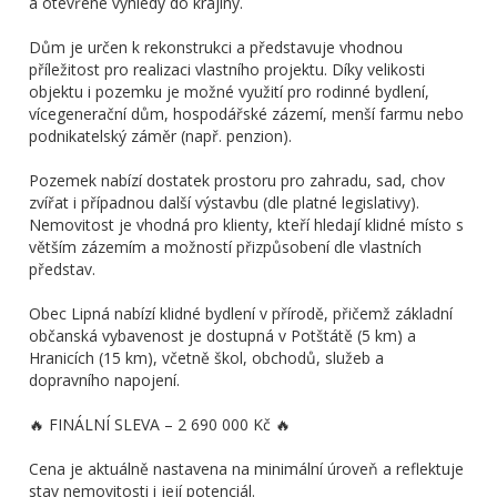
a otevřené výhledy do krajiny.
Dům je určen k rekonstrukci a představuje vhodnou
příležitost pro realizaci vlastního projektu. Díky velikosti
objektu i pozemku je možné využití pro rodinné bydlení,
vícegenerační dům, hospodářské zázemí, menší farmu nebo
podnikatelský záměr (např. penzion).
Pozemek nabízí dostatek prostoru pro zahradu, sad, chov
zvířat i případnou další výstavbu (dle platné legislativy).
Nemovitost je vhodná pro klienty, kteří hledají klidné místo s
větším zázemím a možností přizpůsobení dle vlastních
představ.
Obec Lipná nabízí klidné bydlení v přírodě, přičemž základní
občanská vybavenost je dostupná v Potštátě (5 km) a
Hranicích (15 km), včetně škol, obchodů, služeb a
dopravního napojení.
🔥 FINÁLNÍ SLEVA – 2 690 000 Kč 🔥
Cena je aktuálně nastavena na minimální úroveň a reflektuje
stav nemovitosti i její potenciál.