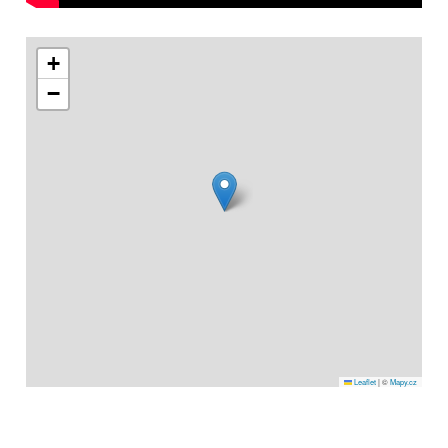
+
−
Leaflet
|
©
Mapy.cz