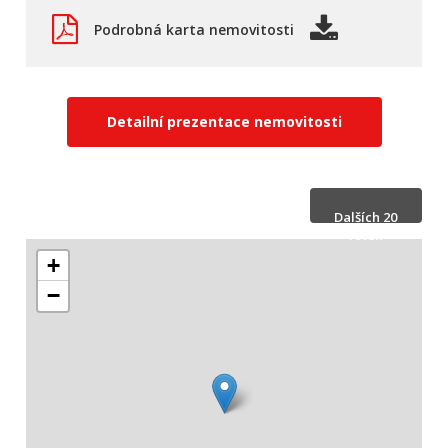
Podrobná karta nemovitosti
Detailní prezentace nemovitosti
Dalších 20
fotek
+
−
Skrýt 20
fotek