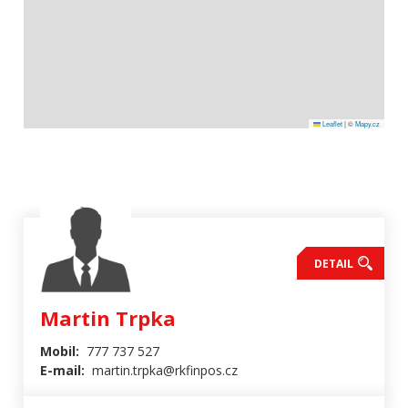
Leaflet
|
©
Mapy.cz
DETAIL
Martin Trpka
Mobil:
777 737 527
E-mail:
martin.trpka@rkfinpos.cz