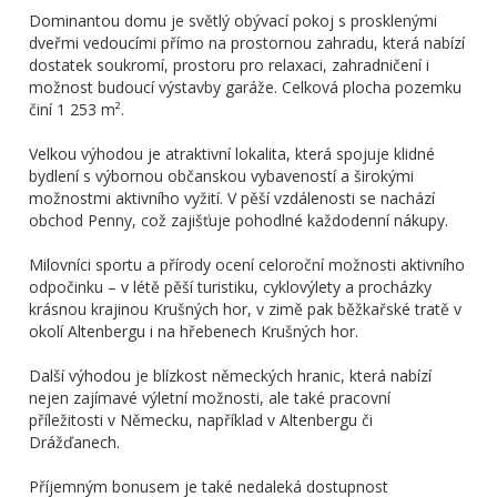
Dominantou domu je světlý obývací pokoj s prosklenými
dveřmi vedoucími přímo na prostornou zahradu, která nabízí
dostatek soukromí, prostoru pro relaxaci, zahradničení i
možnost budoucí výstavby garáže. Celková plocha pozemku
činí 1 253 m².
Velkou výhodou je atraktivní lokalita, která spojuje klidné
bydlení s výbornou občanskou vybaveností a širokými
možnostmi aktivního vyžití. V pěší vzdálenosti se nachází
obchod Penny, což zajišťuje pohodlné každodenní nákupy.
Milovníci sportu a přírody ocení celoroční možnosti aktivního
odpočinku – v létě pěší turistiku, cyklovýlety a procházky
krásnou krajinou Krušných hor, v zimě pak běžkařské tratě v
okolí Altenbergu i na hřebenech Krušných hor.
Další výhodou je blízkost německých hranic, která nabízí
nejen zajímavé výletní možnosti, ale také pracovní
příležitosti v Německu, například v Altenbergu či
Drážďanech.
Příjemným bonusem je také nedaleká dostupnost