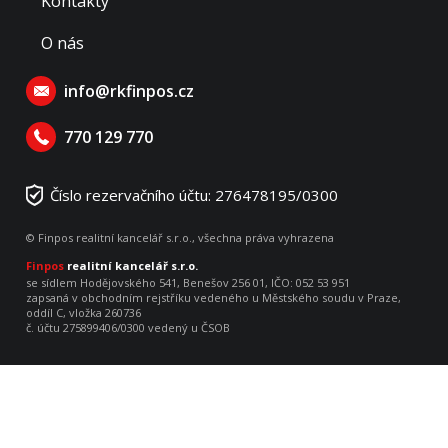
Kontakty
O nás
info@rkfinpos.cz
770 129 770
Číslo rezervačního účtu: 276478195/0300
© Finpos realitní kancelář s.r.o., všechna práva vyhrazena
Finpos
realitní kancelář s.r.o.
se sídlem Hodějovského 541, Benešov 256 01, IČO: 052 53 951
zapsaná v obchodním rejstříku vedeného u Městského soudu v Praze,
oddíl C, vložka 260736
č. účtu 275899406/0300 vedený u ČSOB