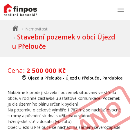
Togg
navi
Nemovitosti
Stavební pozemek v obci Újezd
u Přelouče
Cena:
2 500 000 Kč
Újezd u Přelouče - Újezd u Přelouče , Pardubice
Nabízíme k prodeji stavební pozemek situovaný ve středu
obce, v rodinné zástavbě u asfaltové komunikace. Pozemek
je dle územního plánu určen k bydlení.
Na pozemku o celkové výměře 1.787 m2 se nachází ovocné
stromy a původní studna s užitkovou vodou.
Inženýrské sítě v dosahu (viz foto).
Obec Újezd u Přelouče se nachází na samém severozápadě