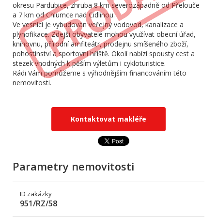
okresu Pardubice, zhruba 8 km severozápadně od Přelouče
a 7 km od Chlumce nad Cidlinou.
Ve vesnici je vybudován veřejný vodovod, kanalizace a
plynofikace. Zdejší obyvatelé mohou využívat obecní úřad,
knihovnu, přírodní amfiteátr, prodejnu smíšeného zboží,
pohostinství a sportovní hřiště. Okolí nabízí spousty cest a
stezek vhodných k pěším výletům i cykloturistice.
Rádi Vám pomůžeme s výhodnějším financováním této
nemovitosti.
Kontaktovat makléře
Parametry nemovitosti
ID zakázky
951/RZ/58