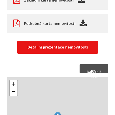
Základní karta nemovitosti
Podrobná karta nemovitosti
Detailní prezentace nemovitosti
Dalších 8
fotek
+
Skrýt 8 fotek
−