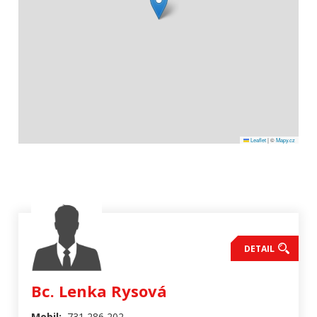
Leaflet
|
©
Mapy.cz
DETAIL
Bc. Lenka Rysová
Mobil:
731 286 202