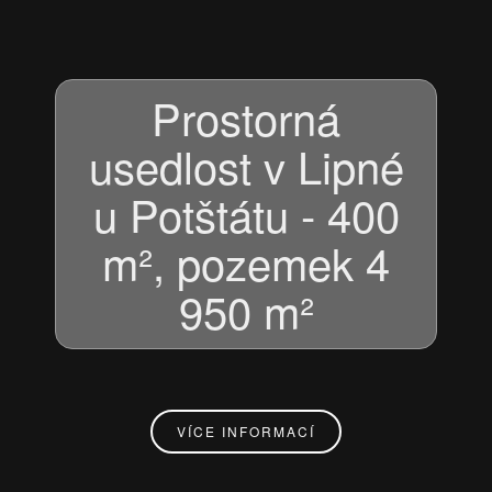
Prostorná
usedlost v Lipné
u Potštátu - 400
m², pozemek 4
950 m²
VÍCE INFORMACÍ