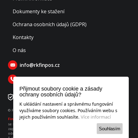
Dokumenty ke stažení
Ochrana osobních údajů (GDPR)
Kontakty
O nás
info@rkfinpos.cz
770 129 770
Přijmout soubory cookie a zásady
ochrany osobních údajů?
Číslo rezervačního účtu: 276478195/0300
K ukládání nastavení a správnému fungování
využíváme soubory cookies. Používáním webu s
© Finpos realitní kancelář s.r.o., všechna práva vyhrazena
Více informací
jejich používáním souhlasíte.
Finpos
realitní kancelář s.r.o.
se sídlem Hodějovského 541, Benešov 256 01, IČO: 052 53 951
Souhlasím
zapsaná v obchodním rejstříku vedeného u Městského soudu v Praze,
oddíl C, vložka 260736
č. účtu 275899406/0300 vedený u ČSOB