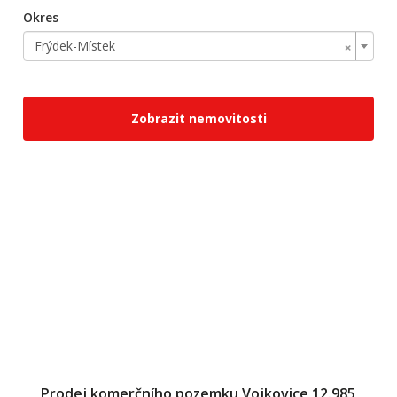
Okres
×
Frýdek-Místek
Zobrazit nemovitosti
Prodej komerčního pozemku Vojkovice 12.985