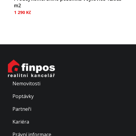
m2
1 290 Kč
Nabízíme k prodeji stavební pozemek o celkové
výměře 12 985 m² v obci Vojkovice, vhodný pro
podnikatelské využití. Na pozemku se nachází
vodovod ve vlastnictví obce a na hranici pozemku
elektrická energie – vysoké napětí. K dispozici je také
stavební...
Nemovitosti
Poptávky
Partneři
Kariéra
Právní informace